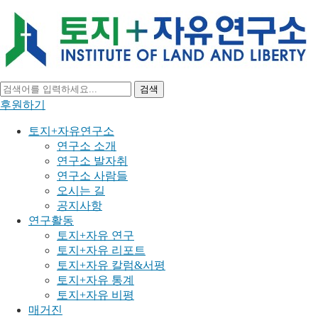
검색
후원하기
토지+자유연구소
연구소 소개
연구소 발자취
연구소 사람들
오시는 길
공지사항
연구활동
토지+자유 연구
토지+자유 리포트
토지+자유 칼럼&서평
토지+자유 통계
토지+자유 비평
매거진