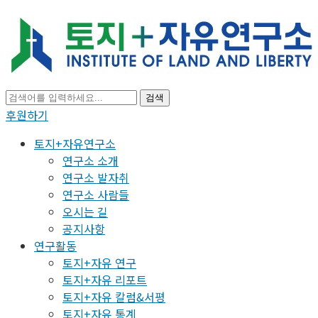
검색
후원하기
토지+자유연구소
연구소 소개
연구소 발자취
연구소 사람들
오시는 길
공지사항
연구활동
토지+자유 연구
토지+자유 리포트
토지+자유 칼럼&서평
토지+자유 통계