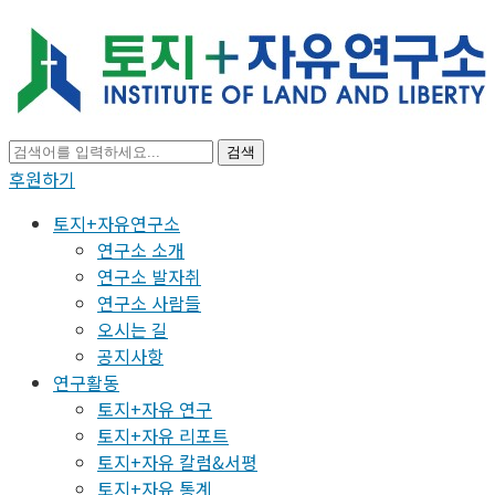
검색
후원하기
토지+자유연구소
연구소 소개
연구소 발자취
연구소 사람들
오시는 길
공지사항
연구활동
토지+자유 연구
토지+자유 리포트
토지+자유 칼럼&서평
토지+자유 통계