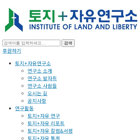
검색
후원하기
토지+자유연구소
연구소 소개
연구소 발자취
연구소 사람들
오시는 길
공지사항
연구활동
토지+자유 연구
토지+자유 리포트
토지+자유 칼럼&서평
토지+자유 통계