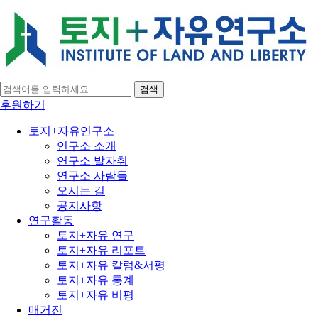
검색
후원하기
토지+자유연구소
연구소 소개
연구소 발자취
연구소 사람들
오시는 길
공지사항
연구활동
토지+자유 연구
토지+자유 리포트
토지+자유 칼럼&서평
토지+자유 통계
토지+자유 비평
매거진