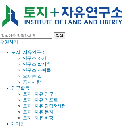
검색
후원하기
토지+자유연구소
연구소 소개
연구소 발자취
연구소 사람들
오시는 길
공지사항
연구활동
토지+자유 연구
토지+자유 리포트
토지+자유 칼럼&서평
토지+자유 통계
토지+자유 비평
매거진