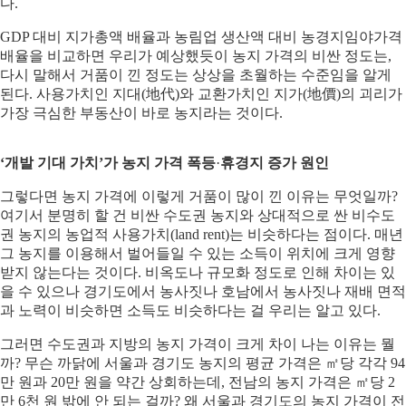
다.
GDP 대비 지가총액 배율과 농림업 생산액 대비 농경지임야가격
배율을 비교하면 우리가 예상했듯이 농지 가격의 비싼 정도는,
다시 말해서 거품이 낀 정도는 상상을 초월하는 수준임을 알게
된다. 사용가치인 지대(地代)와 교환가치인 지가(地價)의 괴리가
가장 극심한 부동산이 바로 농지라는 것이다.
‘개발 기대 가치’가 농지 가격 폭등
·
휴경지 증가 원인
그렇다면 농지 가격에 이렇게 거품이 많이 낀 이유는 무엇일까?
여기서 분명히 할 건 비싼 수도권 농지와 상대적으로 싼 비수도
권 농지의 농업적 사용가치(land rent)는 비슷하다는 점이다. 매년
그 농지를 이용해서 벌어들일 수 있는 소득이 위치에 크게 영향
받지 않는다는 것이다. 비옥도나 규모화 정도로 인해 차이는 있
을 수 있으나 경기도에서 농사짓나 호남에서 농사짓나 재배 면적
과 노력이 비슷하면 소득도 비슷하다는 걸 우리는 알고 있다.
그러면 수도권과 지방의 농지 가격이 크게 차이 나는 이유는 뭘
까? 무슨 까닭에 서울과 경기도 농지의 평균 가격은 ㎡당 각각 94
만 원과 20만 원을 약간 상회하는데, 전남의 농지 가격은 ㎡당 2
만 6천 원 밖에 안 되는 걸까? 왜 서울과 경기도의 농지 가격이 전