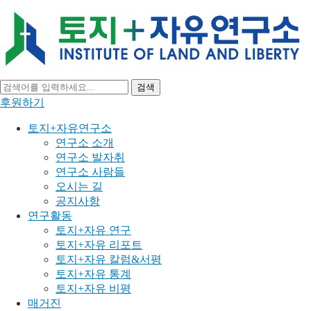
검색
후원하기
토지+자유연구소
연구소 소개
연구소 발자취
연구소 사람들
오시는 길
공지사항
연구활동
토지+자유 연구
토지+자유 리포트
토지+자유 칼럼&서평
토지+자유 통계
토지+자유 비평
매거진