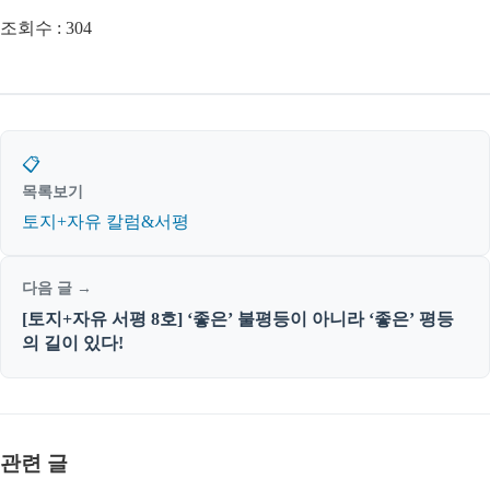
조회수 :
304
📋
목록보기
토지+자유 칼럼&서평
다음 글 →
[토지+자유 서평 8호] ‘좋은’ 불평등이 아니라 ‘좋은’ 평등
의 길이 있다!
관련 글