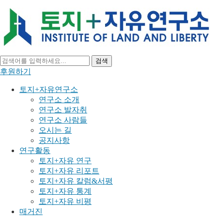
검색
후원하기
토지+자유연구소
연구소 소개
연구소 발자취
연구소 사람들
오시는 길
공지사항
연구활동
토지+자유 연구
토지+자유 리포트
토지+자유 칼럼&서평
토지+자유 통계
토지+자유 비평
매거진