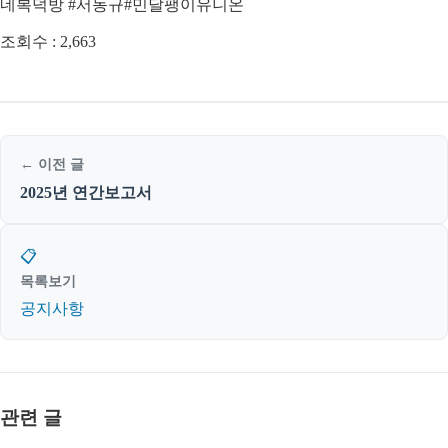
네복덕방 #서동규#민달팽이유니온
조회수 :
2,663
← 이전 글
2025년 연간보고서
📋
목록보기
공지사항
관련 글