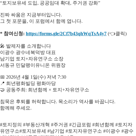
“토지보유세 도입, 공공임대 확대, 주거권 강화”
진짜 싸움은 지금부터입니다.
그 첫 포문을, 이 포럼에서 함께 엽니다.
* 참여신청:
https://forms.gle/2Cf7b43qhWqTsA4y7
(👈클릭)
🎤 발제자를 소개합니다
이광수 광수네복덕방 대표
남기업 토지+자유연구소 소장
서동규 민달팽이유니온 위원장
📅 2026년 4월 1일(수) 저녁 7:30
📍 희년평화빌딩 평화마당
🤝 공동주최: 희년함께 × 토지+자유연구소
침묵은 후퇴를 허락합니다. 목소리가 역사를 바꿉니다.
함께해 주세요.
#토지정의 #부동산개혁 #주거권 #긴급포럼 #희년함께 #토지자
유연구소#토지보유세 #남기업 #토지자유연구소 #이광수 #광수