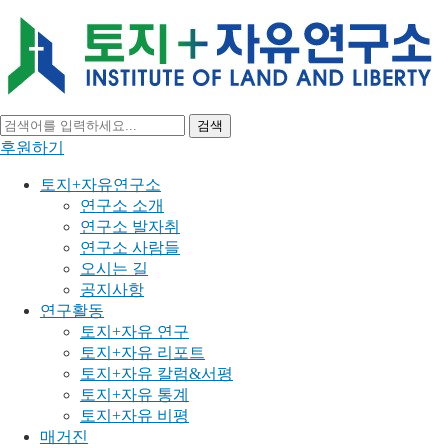
검색
후원하기
토지+자유연구소
연구소 소개
연구소 발자취
연구소 사람들
오시는 길
공지사항
연구활동
토지+자유 연구
토지+자유 리포트
토지+자유 칼럼&서평
토지+자유 통계
토지+자유 비평
매거진