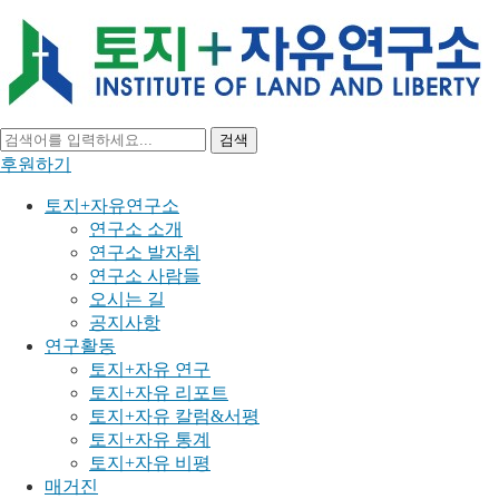
검색
후원하기
토지+자유연구소
연구소 소개
연구소 발자취
연구소 사람들
오시는 길
공지사항
연구활동
토지+자유 연구
토지+자유 리포트
토지+자유 칼럼&서평
토지+자유 통계
토지+자유 비평
매거진