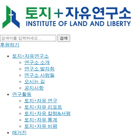
검색
후원하기
토지+자유연구소
연구소 소개
연구소 발자취
연구소 사람들
오시는 길
공지사항
연구활동
토지+자유 연구
토지+자유 리포트
토지+자유 칼럼&서평
토지+자유 통계
토지+자유 비평
매거진