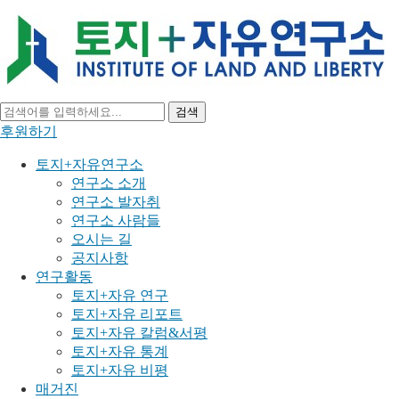
검색
후원하기
토지+자유연구소
연구소 소개
연구소 발자취
연구소 사람들
오시는 길
공지사항
연구활동
토지+자유 연구
토지+자유 리포트
토지+자유 칼럼&서평
토지+자유 통계
토지+자유 비평
매거진