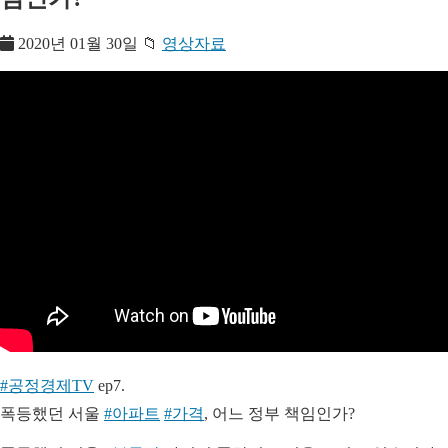
2020년 01월 30일
📁
영상자료
#공정경제TV
ep7.
폭등했던 서울
#아파트
#가격
, 어느 정부 책임인가?