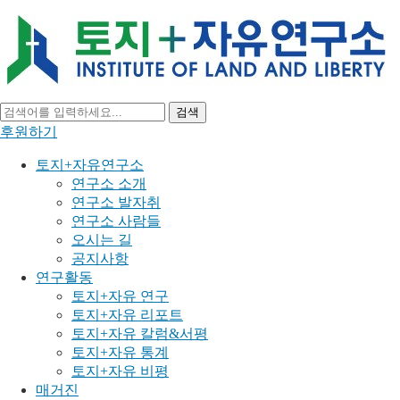
검색
후원하기
토지+자유연구소
연구소 소개
연구소 발자취
연구소 사람들
오시는 길
공지사항
연구활동
토지+자유 연구
토지+자유 리포트
토지+자유 칼럼&서평
토지+자유 통계
토지+자유 비평
매거진