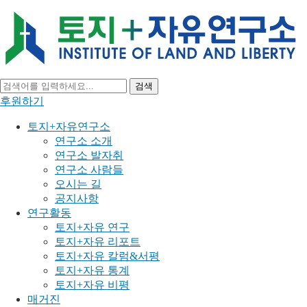
검색
후원하기
토지+자유연구소
연구소 소개
연구소 발자취
연구소 사람들
오시는 길
공지사항
연구활동
토지+자유 연구
토지+자유 리포트
토지+자유 칼럼&서평
토지+자유 통계
토지+자유 비평
매거진