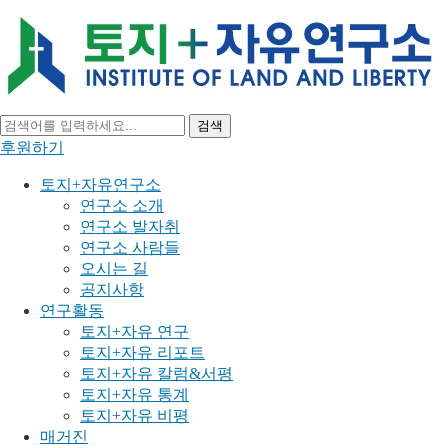
검색
후원하기
토지+자유연구소
연구소 소개
연구소 발자취
연구소 사람들
오시는 길
공지사항
연구활동
토지+자유 연구
토지+자유 리포트
토지+자유 칼럼&서평
토지+자유 통계
토지+자유 비평
매거진