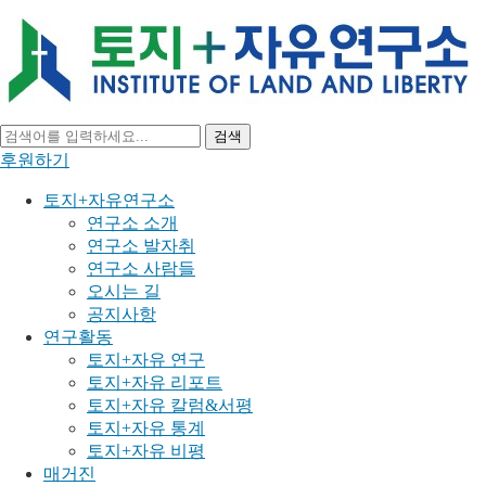
검색
후원하기
토지+자유연구소
연구소 소개
연구소 발자취
연구소 사람들
오시는 길
공지사항
연구활동
토지+자유 연구
토지+자유 리포트
토지+자유 칼럼&서평
토지+자유 통계
토지+자유 비평
매거진