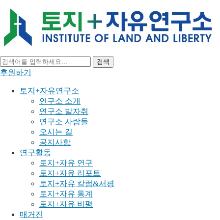
검색
후원하기
토지+자유연구소
연구소 소개
연구소 발자취
연구소 사람들
오시는 길
공지사항
연구활동
토지+자유 연구
토지+자유 리포트
토지+자유 칼럼&서평
토지+자유 통계
토지+자유 비평
매거진