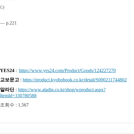
다
— p.221
YES24
:
https://www.yes24.com/Product/Goods/124227270
교보문고
:
https://product.kyobobook.co.kr/detail/S000211744802
알라딘
:
https://www.aladin.co.kr/shop/wproduct.aspx?
ItemId=330780588
조회수 :
1,567