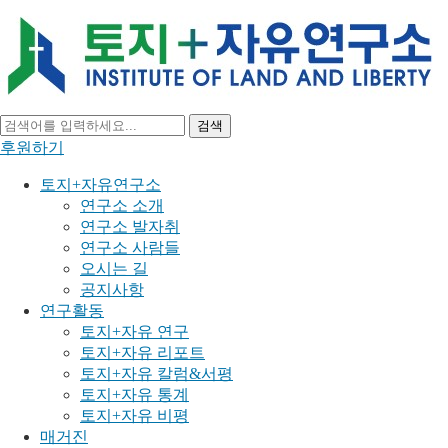
검색
후원하기
토지+자유연구소
연구소 소개
연구소 발자취
연구소 사람들
오시는 길
공지사항
연구활동
토지+자유 연구
토지+자유 리포트
토지+자유 칼럼&서평
토지+자유 통계
토지+자유 비평
매거진