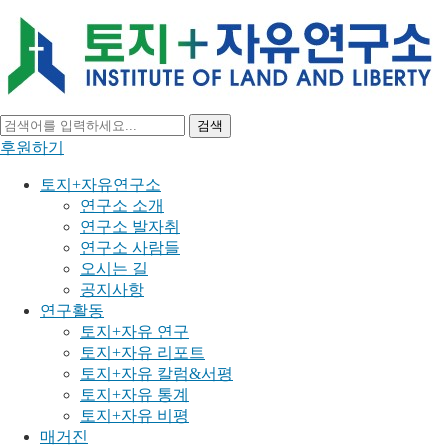
검색
후원하기
토지+자유연구소
연구소 소개
연구소 발자취
연구소 사람들
오시는 길
공지사항
연구활동
토지+자유 연구
토지+자유 리포트
토지+자유 칼럼&서평
토지+자유 통계
토지+자유 비평
매거진