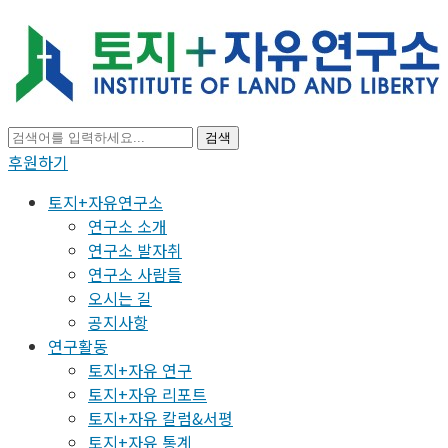
검색
후원하기
토지+자유연구소
연구소 소개
연구소 발자취
연구소 사람들
오시는 길
공지사항
연구활동
토지+자유 연구
토지+자유 리포트
토지+자유 칼럼&서평
토지+자유 통계