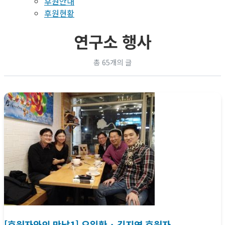
후원안내
후원현황
연구소 행사
총 65개의 글
[후원자와의 만남1] 오일환 ･ 김지영 후원자