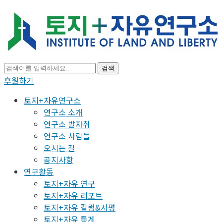
검색
후원하기
토지+자유연구소
연구소 소개
연구소 발자취
연구소 사람들
오시는 길
공지사항
연구활동
토지+자유 연구
토지+자유 리포트
토지+자유 칼럼&서평
토지+자유 통계