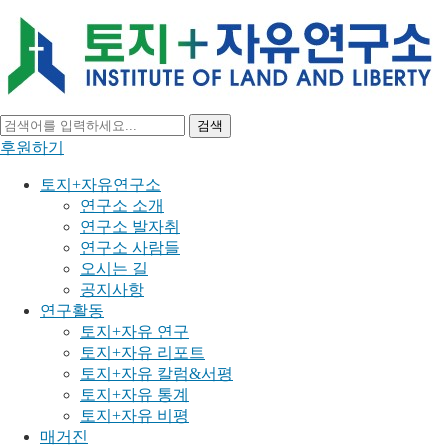
검색
후원하기
토지+자유연구소
연구소 소개
연구소 발자취
연구소 사람들
오시는 길
공지사항
연구활동
토지+자유 연구
토지+자유 리포트
토지+자유 칼럼&서평
토지+자유 통계
토지+자유 비평
매거진