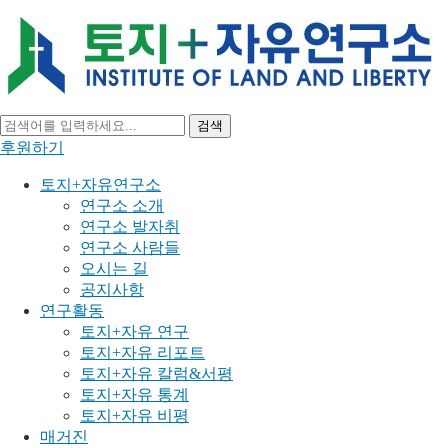
검색
후원하기
토지+자유연구소
연구소 소개
연구소 발자취
연구소 사람들
오시는 길
공지사항
연구활동
토지+자유 연구
토지+자유 리포트
토지+자유 칼럼&서평
토지+자유 통계
토지+자유 비평
매거진