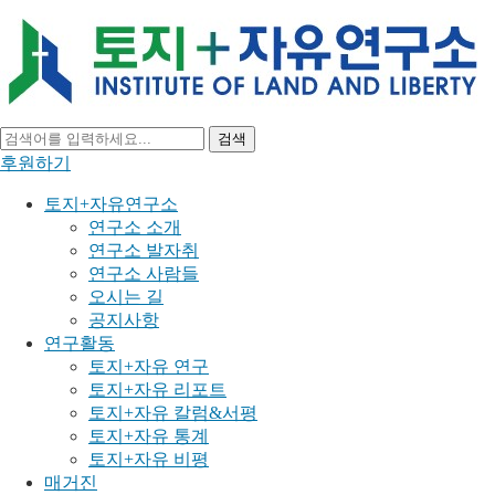
검색
후원하기
토지+자유연구소
연구소 소개
연구소 발자취
연구소 사람들
오시는 길
공지사항
연구활동
토지+자유 연구
토지+자유 리포트
토지+자유 칼럼&서평
토지+자유 통계
토지+자유 비평
매거진