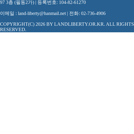
97 3층 (필동2가) | 등록번호: 104-82-61270
이메일 : land-liberty@hanmail.net | 전화: 02-736-4906
COPYRIGHT(C) 2026 BY LANDLIBERTY.OR.KR. ALL RIGHTS
RESERVED.