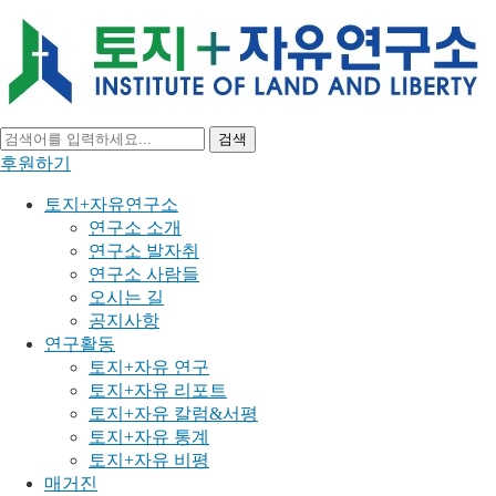
검색
후원하기
토지+자유연구소
연구소 소개
연구소 발자취
연구소 사람들
오시는 길
공지사항
연구활동
토지+자유 연구
토지+자유 리포트
토지+자유 칼럼&서평
토지+자유 통계
토지+자유 비평
매거진