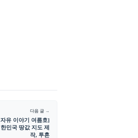
다음 글 →
지+자유 이야기 여름호]
대한민국 땅값 지도 제
작, 투혼