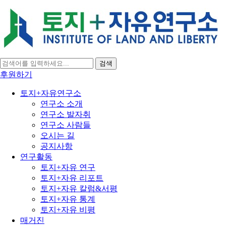
검색
후원하기
토지+자유연구소
연구소 소개
연구소 발자취
연구소 사람들
오시는 길
공지사항
연구활동
토지+자유 연구
토지+자유 리포트
토지+자유 칼럼&서평
토지+자유 통계
토지+자유 비평
매거진