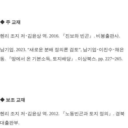
◆
주 교재
헨리 조지 저･김윤상 역. 2016. 『진보와 빈곤』. 비봉출판사.
남기업. 2023. “새로운 분배 정의론 검토”, 남기업･이진수･채은
동. 『땅에서 온 기본소득, 토지배당』. 이상북스. pp. 227~265.
◆
보조 교재
헨리 조지 저･김윤상 역. 2012. 『노동빈곤과 토지 정의』.
경북
대출판부
.