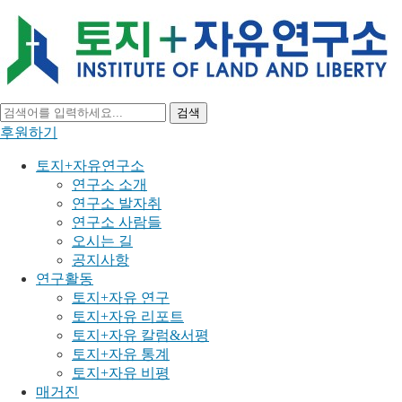
검색
후원하기
토지+자유연구소
연구소 소개
연구소 발자취
연구소 사람들
오시는 길
공지사항
연구활동
토지+자유 연구
토지+자유 리포트
토지+자유 칼럼&서평
토지+자유 통계
토지+자유 비평
매거진