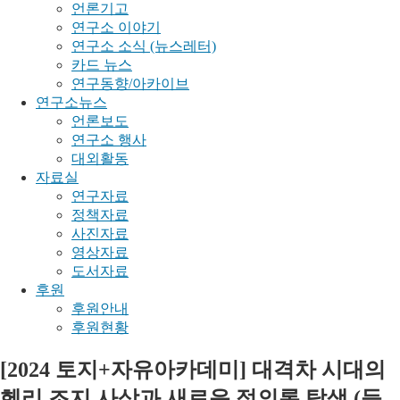
언론기고
연구소 이야기
연구소 소식 (뉴스레터)
카드 뉴스
연구동향/아카이브
연구소뉴스
언론보도
연구소 행사
대외활동
자료실
연구자료
정책자료
사진자료
영상자료
도서자료
후원
후원안내
후원현황
[2024 토지+자유아카데미] 대격차 시대의
헨리 조지 사상과 새로운 정의론 탐색 (등