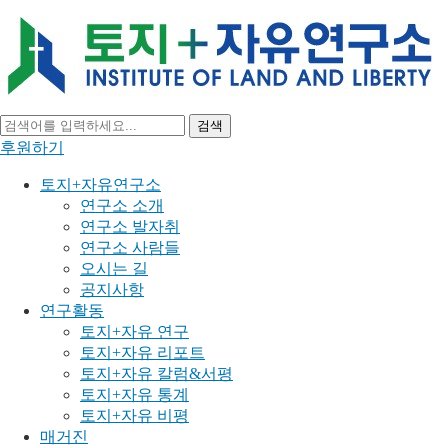
검색
후원하기
토지+자유연구소
연구소 소개
연구소 발자취
연구소 사람들
오시는 길
공지사항
연구활동
토지+자유 연구
토지+자유 리포트
토지+자유 칼럼&서평
토지+자유 통계
토지+자유 비평
매거진