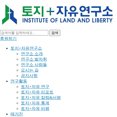
검색
후원하기
토지+자유연구소
연구소 소개
연구소 발자취
연구소 사람들
오시는 길
공지사항
연구활동
토지+자유 연구
토지+자유 리포트
토지+자유 칼럼&서평
토지+자유 통계
토지+자유 비평
매거진