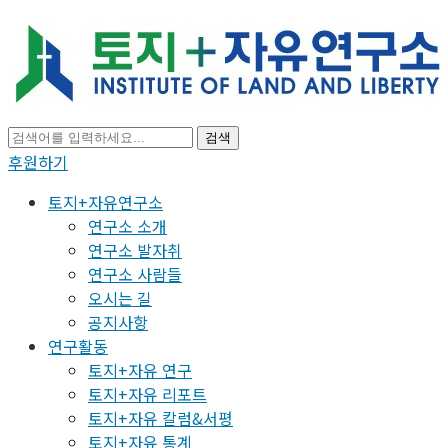
검색
후원하기
토지+자유연구소
연구소 소개
연구소 발자취
연구소 사람들
오시는 길
공지사항
연구활동
토지+자유 연구
토지+자유 리포트
토지+자유 칼럼&서평
토지+자유 통계