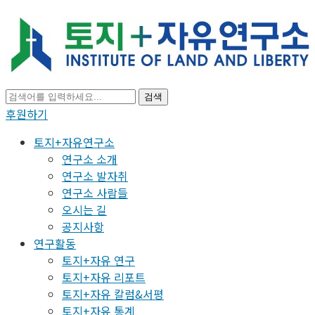
검색
후원하기
토지+자유연구소
연구소 소개
연구소 발자취
연구소 사람들
오시는 길
공지사항
연구활동
토지+자유 연구
토지+자유 리포트
토지+자유 칼럼&서평
토지+자유 통계