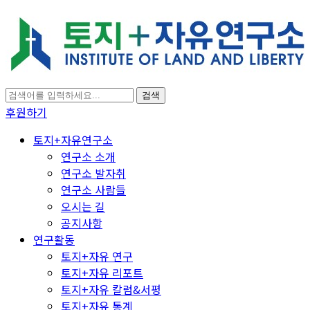
검색
후원하기
토지+자유연구소
연구소 소개
연구소 발자취
연구소 사람들
오시는 길
공지사항
연구활동
토지+자유 연구
토지+자유 리포트
토지+자유 칼럼&서평
토지+자유 통계