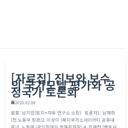
[자료집] 진보와 보수
의 국가모델 평가와 공
정국가 토론회
2020.02.08
발표: 남기업(토지+자유 연구소 소장) 토론자1. 남재희
(전 노동부 장관)2. 이상이 (복지국가소사이어티 공동대
표)3. 노항래 (국민참여당 정책위원장) 4. 최재천 (변호사,