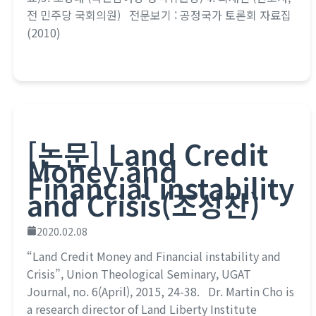
전 민주당 국회의원) 전문보기 : 공정국가 토론회 자료집
(2010)
[논문] Land Credit
Money and
Financial instability
and Crisis(조성찬)
2020.02.08
“Land Credit Money and Financial instability and
Crisis”, Union Theological Seminary, UGAT
Journal, no. 6(April), 2015, 24-38. Dr. Martin Cho is
a research director of Land Liberty Institute