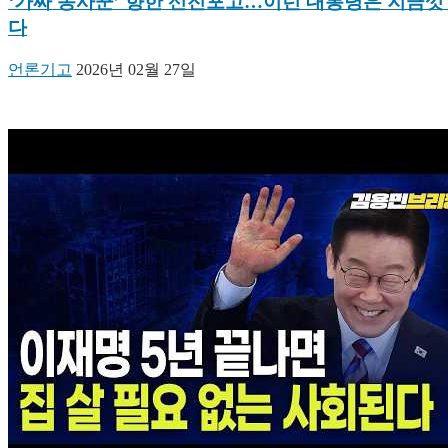
‘가짜 농사꾼’ 향한 선전포고…이런 대통령은 지금껏
다
언론기고
2026년 02월 27일