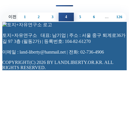
으로
으로
으로
으로
으로
으로
으로
이전
페이지
4
←
페이지
1
페이지
2
페이지
3
페이지
5
페이지
6
…
페이지
126
이동
이동
이동
이동
이동
이동
이동
토지+자유연구소 대표: 남기업 | 주소 : 서울 중구 퇴계로36가
길 97 3층 (필동2가) | 등록번호: 104-82-61270
이메일 : land-liberty@hanmail.net | 전화: 02-736-4906
COPYRIGHT(C) 2026 BY LANDLIBERTY.OR.KR. ALL
RIGHTS RESERVED.