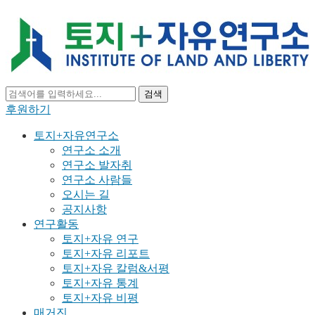
검색
후원하기
토지+자유연구소
연구소 소개
연구소 발자취
연구소 사람들
오시는 길
공지사항
연구활동
토지+자유 연구
토지+자유 리포트
토지+자유 칼럼&서평
토지+자유 통계
토지+자유 비평
매거진