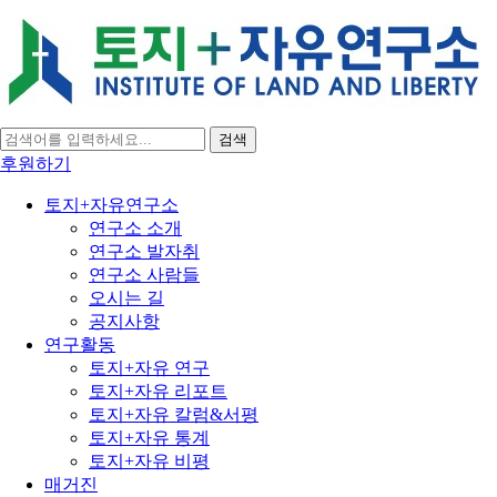
검색
후원하기
토지+자유연구소
연구소 소개
연구소 발자취
연구소 사람들
오시는 길
공지사항
연구활동
토지+자유 연구
토지+자유 리포트
토지+자유 칼럼&서평
토지+자유 통계
토지+자유 비평
매거진