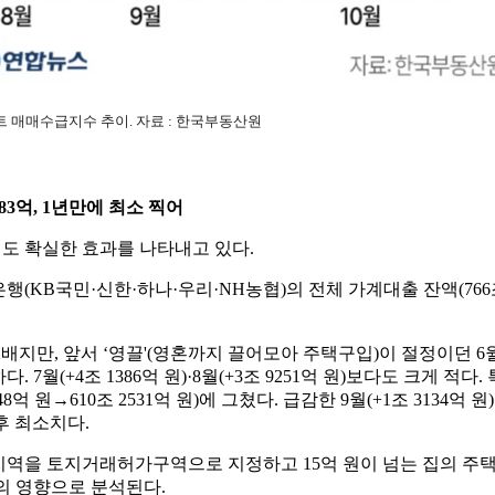
트 매매수급지수 추이. 자료 : 한국부동산원
683억, 1년만에 최소 찍어
서도 확실한 효과를 나타내고 있다.
행(KB국민·신한·하나·우리·NH농협)의 전체 가계대출 잔액(766조
약 2배지만, 앞서 ‘영끌'(영혼까지 끌어모아 주택구입)이 절정이던 6월(
. 7월(+4조 1386억 원)·8월(+3조 9251억 원)보다도 크게 적
9848억 원→610조 2531억 원)에 그쳤다. 급감한 9월(+1조 3134
이후 최소치다.
지역을 토지거래허가구역으로 지정하고 15억 원이 넘는 집의 주
책의 영향으로 분석된다.