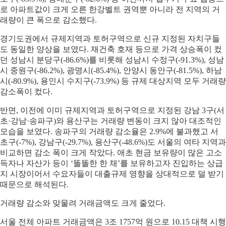
로 아파트값이 크게 오른 한강벨트 권역뿐 아니라 전 지역의 거
래량이 큰 폭으로 감소했다.
경기도권에서 규제지역과 토허구역으로 신규 지정된 자치구들
도 동일한 양상을 보였다. 재건축 호재 등으로 가격 상승폭이 컸
던 성남시 분당구(-86.6%)를 비롯해 성남시 수정구(-91.3%), 성남
시 중원구(-86.2%), 광명시(-85.4%), 안양시 동안구(-81.5%), 하남
시(-80.9%), 용인시 수지구(-73.9%) 등 규제 대상지역 모두 거래량
감소폭이 컸다.
반면, 이전에 이미 규제지역과 토허구역으로 지정된 강남 3구(서
초·강남·송파구)와 용산구는 거래량 변동이 크지 않아 대조적인
모습을 보였다. 송파구의 거래량 감소율은 2.9%에 불과했고 서
초구(-7%), 강남구(-29.7%), 용산구(-48.6%)도 서울의 여타 지역과
비교하면 감소 폭이 크게 작았다. 애초 현금 보유량이 많은 고소
득자나 자산가 등이 ‘똘똘한 한 채’를 보유하고자 진입하는 상급
지 시장이어서 수요자들이 대출규제 영향을 상대적으로 덜 받기
때문으로 해석된다.
거래량 감소와 맞물려 거래금액도 크게 줄었다.
서울 전체 아파트 거래금액은 3조 1757억 원으로 10.15 대책 시행