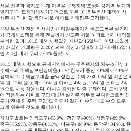
서울 전역과 경기도 12개 지역을 규제지역(조정대상지역·투기과
열지구)과 토지거래허가구역으로 묶은 10.15 부동산 대책이 시
행된 지 약 한 달 동안 서울 아파트 거래량은 급감했다.
13일 부동산 전문 리서치업체 리얼투데이가 국토교통부 실거래
가 공개시스템을 통해 전날까지 신고된 서울 아파트 거래 내역을
분석한 결과, 10.15 대책 시행일인 지난달 16일부터 이달 11일까
지 27일간 거래량은 2320건으로 직전 27일(9월18일∼10월15일) 1
만 254건 대비 무려 77.4% 줄었다.
10.15 대책 시행으로 규제지역에서는 무주택자와 처분조건부 1
주택자의 주택담보인정비율(LTV) 한도가 종전 70%에서 40%로
강화되고, 주택담보대출 금액 상한은 주택 가격 15억 원 미만은 6
억 원, 15억 원 초과∼25억 원 이하는 4억 원, 25억 원 초과는 2억
원으로 차등 적용됐다. 이처럼 강화된 대출 규제에다, 토허구역
에 적용하는 아파트 구입 때 2년 실거주 의무를 부여함으로써 갭
투기(전세 낀 주택 구입)도 차단한 결과 매수와 매도 수요 모두
크게 위축된 것으로 풀이된다.
자치구별로는 영등포구(-93.9%), 광진구(-90%), 성동구(-89.6%),
중구(-85.9%), 강동구(-85.1%), 마포구(-84.9%), 동작구(-84.9%), 종
로구(-83.5%), 동대문구(-82.6%) 등 이전까지 갭투기 수요 집중으