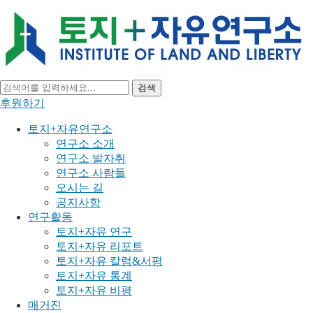
검색
후원하기
토지+자유연구소
연구소 소개
연구소 발자취
연구소 사람들
오시는 길
공지사항
연구활동
토지+자유 연구
토지+자유 리포트
토지+자유 칼럼&서평
토지+자유 통계
토지+자유 비평
매거진