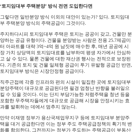
‘토지임대부 주택분양’ 방식 전면 도입한다면
그렇다면 일반분양 방식 이외의 대안이 있는가? 있다. 토지임대
부 주택분양 방식의 주택공급이 그것이다.
주지하다시피 토지임대부 주택은 토지는 공공이 갖고, 건물만 분
양하는 공급 유형이다. 건물을 분양받는 사람은 전용 25.7제곱미
터 아파트를 대략 3억~4억 원 남짓에 매수한 후, 매년 공공에 시
장 가치 상당액의 토지임대료를 납부하며 평생 자가에서 안심하
고 살 수 있다. 물론 건물에 대한 재산권 행사는 전적으로 보장된
다. 기존의 토지 및 건물 일체형 공급이 투기 유발형 공급인 반면,
토지임대부 방식은 시장안정형 공급이다.
직주근접에 각종 인프라와 편의 시설이 밀집한 곳에 토지임대부
분양주택이 대규모로 공급된다면 필경 엄청난 반향을 불러일으
킬 수 있을 것이다. 이는 단지 부담가능한 저렴주택을 청년 등을
포함한 무주택자들에게 대규모로 공급해 시장을 안정시키는 효
과를 발휘하는 데에서 멈추지 않는다.
만약 이재명 정부가 용산국제업무지구 등에 토지임대부 분양주
택을 대거 공급한다면 이는 정부 주도 주택공급정책의 획기적 변
화를 함의한다. 그전까지는 정부가 주도하는 주택공급이 부동산