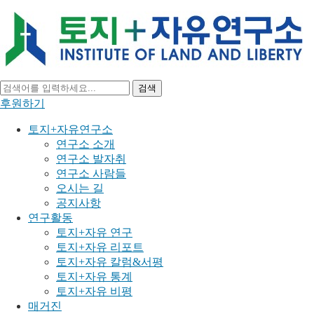
검색
후원하기
토지+자유연구소
연구소 소개
연구소 발자취
연구소 사람들
오시는 길
공지사항
연구활동
토지+자유 연구
토지+자유 리포트
토지+자유 칼럼&서평
토지+자유 통계
토지+자유 비평
매거진