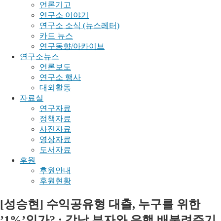
언론기고
연구소 이야기
연구소 소식 (뉴스레터)
카드 뉴스
연구동향/아카이브
연구소뉴스
언론보도
연구소 행사
대외활동
자료실
연구자료
정책자료
사진자료
영상자료
도서자료
후원
후원안내
후원현황
[성승현] 수익공유형 대출, 누구를 위한
’1%’인가? : 강남 부자와 은행 배불려주기