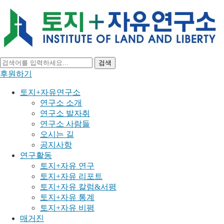
검색
후원하기
토지+자유연구소
연구소 소개
연구소 발자취
연구소 사람들
오시는 길
공지사항
연구활동
토지+자유 연구
토지+자유 리포트
토지+자유 칼럼&서평
토지+자유 통계
토지+자유 비평
매거진